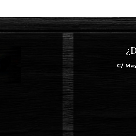
¿D
C/ Ma