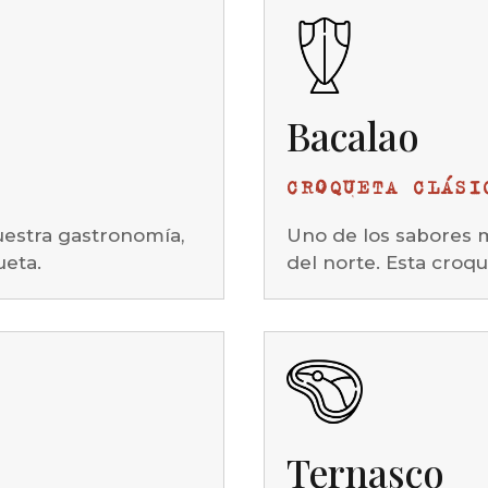
Bacalao
CROQUETA CLÁSI
uestra gastronomía,
Uno de los sabores m
ueta.
del norte. Esta croq
Ternasco