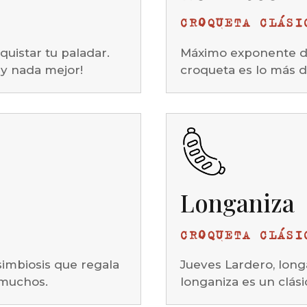
CROQUETA CLÁSI
Máximo exponente de
quistar tu paladar.
croqueta es lo más d
y nada mejor!
Longaniza
CROQUETA CLÁSI
simbiosis que regala
Jueves Lardero, long
 muchos.
longaniza es un clási