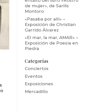
entalto del libro «Rostro
de mujer», de Sarilis
Montoro
«Pasaba por allí» –
Exposición de Christian
Garrido Álvarez
«El mar, la mar, AMAR» –
Exposición de Poesía en
Piedra
Categorías
Conciertos
Eventos
Exposiciones
s
co
Mercadillo