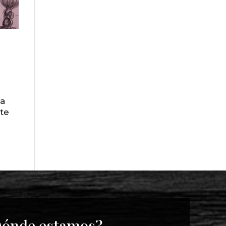
da
ste
ónde estamos?