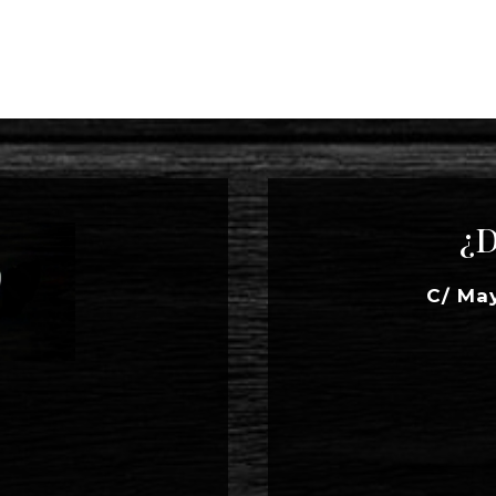
¿D
C/ Ma