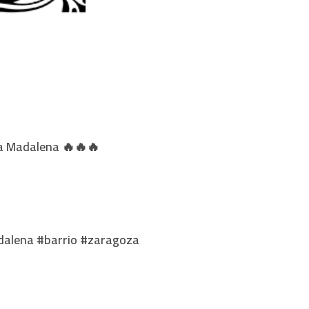
la Madalena 🔥🔥🔥
dalena #barrio #zaragoza