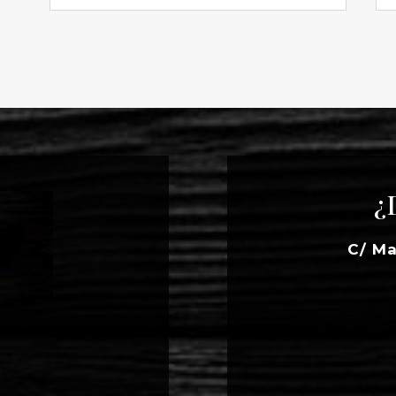
¿
C/ Ma