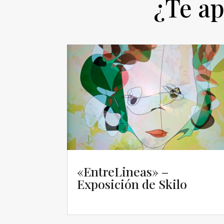
¿Te ap
«EntreLineas» –
Exposición de Skilo