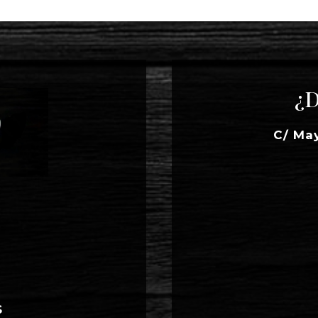
¿D
C/ Ma
S