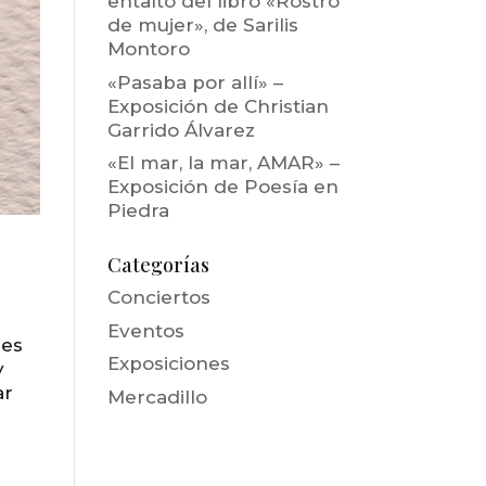
entalto del libro «Rostro
de mujer», de Sarilis
Montoro
«Pasaba por allí» –
Exposición de Christian
Garrido Álvarez
«El mar, la mar, AMAR» –
Exposición de Poesía en
Piedra
Categorías
Conciertos
Eventos
mes
Exposiciones
y
ar
Mercadillo