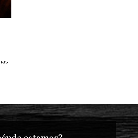
nas
ónde estamos?