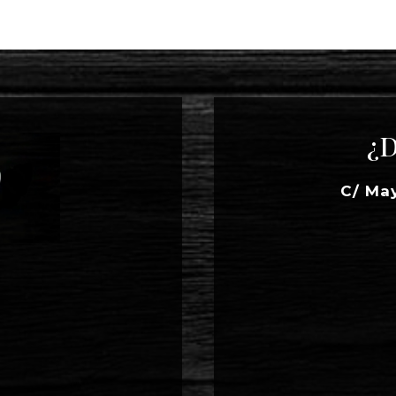
¿D
C/ Ma