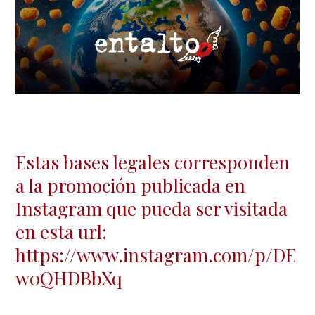
Estas bases legales corresponden
a la promoción publicada en
Instagram que pueda ser visitada
en esta url:
https://www.instagram.com/p/DE
w0QHDBbXq